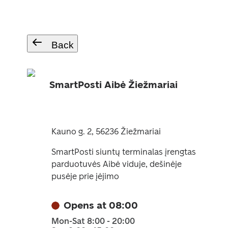
Back
SmartPosti Aibė Žiežmariai
Kauno g. 2, 56236 Žiežmariai
SmartPosti siuntų terminalas įrengtas
parduotuvės Aibė viduje, dešinėje
pusėje prie įėjimo
Opens at 08:00
Mon-Sat 8:00 - 20:00