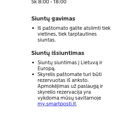
Sk 8:00 - 18:00
Siuntų gavimas
Iš paštomato galite atsiimti tiek
vietines, tiek tarptautines
siuntas.
Siuntų išsiuntimas
Siuntų siuntimas į Lietuvą ir
Europą.
Skyrelis paštomate turi būti
rezervuotas iš anksto.
Apmokėjimas už paslaugą ir
skyrelio rezervacija yra
vykdoma mūsų savitarnoje
my.smartposti.lt
.