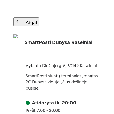
Atgal
SmartPosti Dubysa Raseiniai
Vytauto Didžiojo g. 5, 60149 Raseiniai
SmartPosti siuntų terminalas įrengtas
PC Dubysa viduje, įėjus dešinėje
pusėje.
Atidaryta iki 20:00
Pr-Št 7:00 - 20:00