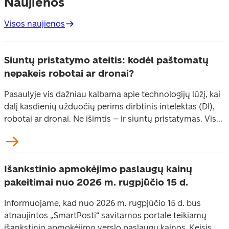
Naujienos
Visos naujienos
Siuntų pristatymo ateitis: kodėl paštomatų
nepakeis robotai ar dronai?
Pasaulyje vis dažniau kalbama apie technologijų lūžį, kai
dalį kasdienių užduočių perims dirbtinis intelektas (DI),
robotai ar dronai. Ne išimtis – ir siuntų pristatymas. Vis...
Išankstinio apmokėjimo paslaugų kainų
pakeitimai nuo 2026 m. rugpjūčio 15 d.
Informuojame, kad nuo 2026 m. rugpjūčio 15 d. bus
atnaujintos „SmartPosti“ savitarnos portale teikiamų
išankstinio apmokėjimo verslo paslaugų kainos. Keisis