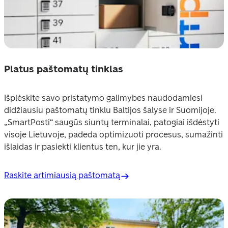
Platus paštomatų tinklas
Išplėskite savo pristatymo galimybes naudodamiesi 
didžiausiu paštomatų tinklu Baltijos šalyse ir Suomijoje. 
„SmartPosti“ saugūs siuntų terminalai, patogiai išdėstyti 
visoje Lietuvoje, padeda optimizuoti procesus, sumažinti 
išlaidas ir pasiekti klientus ten, kur jie yra.
Raskite artimiausią paštomatą