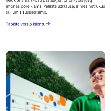
Gaukite SmartPosti paslaugas, pritaikytas jūsų 
įmonės poreikiams. Palikite užklausą, ir mes netrukus 
su jumis susisieksime.
Tapkite verslo klientu