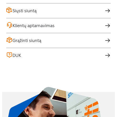
Siųsti siuntą
Klientų aptarnavimas
Grąžinti siuntą
DUK