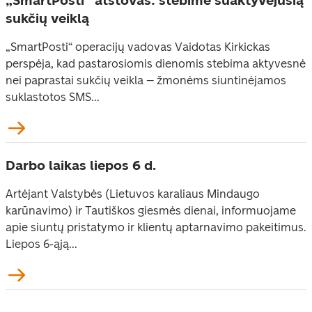
„SmartPosti“ atstovas: stebime suaktyvėjusią
sukčių veiklą
„SmartPosti“ operacijų vadovas Vaidotas Kirkickas
perspėja, kad pastarosiomis dienomis stebima aktyvesnė
nei paprastai sukčių veikla – žmonėms siuntinėjamos
suklastotos SMS...
Darbo laikas liepos 6 d.
Artėjant Valstybės (Lietuvos karaliaus Mindaugo
karūnavimo) ir Tautiškos giesmės dienai, informuojame
apie siuntų pristatymo ir klientų aptarnavimo pakeitimus.
Liepos 6-ąją...