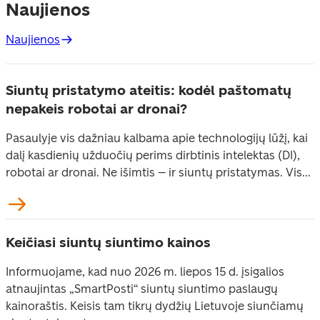
Naujienos
Naujienos
Siuntų pristatymo ateitis: kodėl paštomatų
nepakeis robotai ar dronai?
Pasaulyje vis dažniau kalbama apie technologijų lūžį, kai
dalį kasdienių užduočių perims dirbtinis intelektas (DI),
robotai ar dronai. Ne išimtis – ir siuntų pristatymas. Vis...
Keičiasi siuntų siuntimo kainos
Informuojame, kad nuo 2026 m. liepos 15 d. įsigalios
atnaujintas „SmartPosti“ siuntų siuntimo paslaugų
kainoraštis. Keisis tam tikrų dydžių Lietuvoje siunčiamų