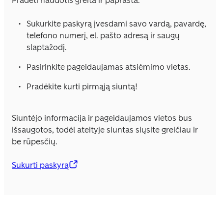
Pradėti naudotis greita ir paprasta.
Sukurkite paskyrą įvesdami savo vardą, pavardę, 
telefono numerį, el. pašto adresą ir saugų 
slaptažodį.
Pasirinkite pageidaujamas atsiėmimo vietas.
Pradėkite kurti pirmąją siuntą!
Siuntėjo informacija ir pageidaujamos vietos bus 
išsaugotos, todėl ateityje siuntas siųsite greičiau ir 
be rūpesčių.
Sukurti paskyrą