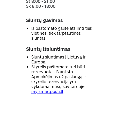
Št 8:00 - 21:00
Sk 8:00 - 18:00
Siuntų gavimas
Iš paštomato galite atsiimti tiek
vietines, tiek tarptautines
siuntas.
Siuntų išsiuntimas
Siuntų siuntimas į Lietuvą ir
Europą.
Skyrelis paštomate turi būti
rezervuotas iš anksto.
Apmokėjimas už paslaugą ir
skyrelio rezervacija yra
vykdoma mūsų savitarnoje
my.smartposti.lt
.