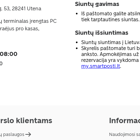
Siuntų gavimas
g. 53, 28241 Utena
Iš paštomato galite atsiim
tiek tarptautines siuntas.
ų terminalas įrengtas PC
raėjus pro kasas,
Siuntų išsiuntimas
Siuntų siuntimas į Lietuv
Skyrelis paštomate turi b
 08:00
anksto. Apmokėjimas už p
rezervacija yra vykdoma
00
my.smartposti.lt
.
rslo klientams
Informac
ų paslaugos
Naudojimosi s