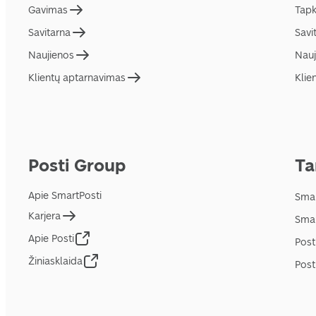
Gavimas
Tapk
Savitarna
Savi
Naujienos
Nauj
Klientų aptarnavimas
Klie
Posti Group
Ta
Apie SmartPosti
Smar
Karjera
Smar
Apie Posti
Post
Žiniasklaida
Post