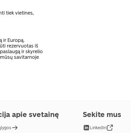
ti tiek vietines,
ą ir Europą.
ūti rezervuotas iš
aslaugą ir skyrelio
 mūsų savitarnoje
ija apie svetainę
Sekite mus
ąlygos
LinkedIn