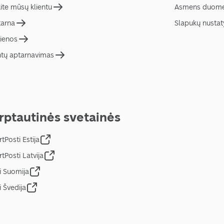
ite mūsų klientu
Asmens duome
tarna
Slapukų nusta
ienos
ntų aptarnavimas
rptautinės svetainės
tPosti Estija
tPosti Latvija
i Suomija
i Švedija