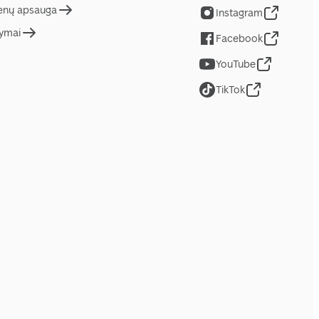
nų apsauga
Instagram
tymai
Facebook
YouTube
TikTok