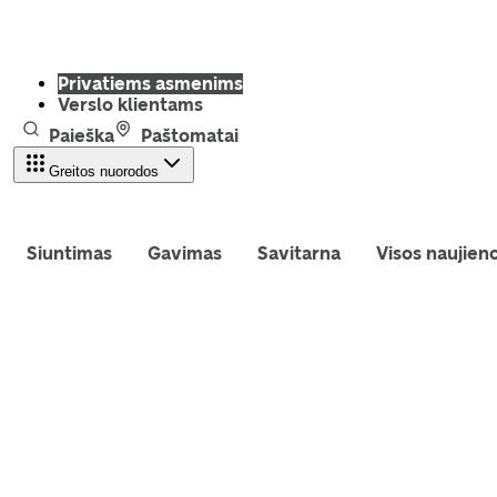
Privatiems asmenims
Verslo klientams
Paieška
Paštomatai
Greitos nuorodos
Siuntimas
Gavimas
Savitarna
Visos naujien