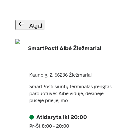
Atgal
SmartPosti Aibė Žiežmariai
Kauno g. 2, 56236 Žiežmariai
SmartPosti siuntų terminalas įrengtas
parduotuvės Aibė viduje, dešinėje
pusėje prie įėjimo
Atidaryta iki 20:00
Pr-Št 8:00 - 20:00