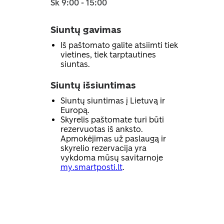
Sk 9:00 - 15:00
Siuntų gavimas
Iš paštomato galite atsiimti tiek
vietines, tiek tarptautines
siuntas.
Siuntų išsiuntimas
Siuntų siuntimas į Lietuvą ir
Europą.
Skyrelis paštomate turi būti
rezervuotas iš anksto.
Apmokėjimas už paslaugą ir
skyrelio rezervacija yra
vykdoma mūsų savitarnoje
my.smartposti.lt
.