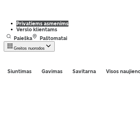
Privatiems asmenims
Verslo klientams
Paieška
Paštomatai
Greitos nuorodos
Siuntimas
Gavimas
Savitarna
Visos naujien