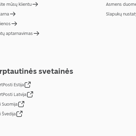
ite mūsų klientu
Asmens duome
tarna
Slapukų nusta
ienos
ntų aptarnavimas
rptautinės svetainės
tPosti Estija
tPosti Latvija
i Suomija
i Švedija