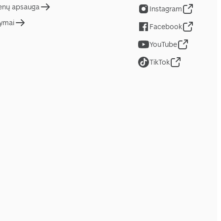
nų apsauga
Instagram
tymai
Facebook
YouTube
TikTok