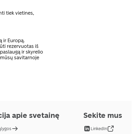
ti tiek vietines,
ą ir Europą.
ūti rezervuotas iš
aslaugą ir skyrelio
 mūsų savitarnoje
ija apie svetainę
Sekite mus
ąlygos
LinkedIn