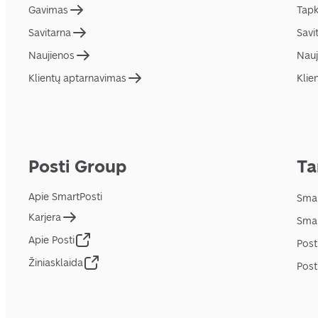
Gavimas
Tapk
Savitarna
Savi
Naujienos
Nauj
Klientų aptarnavimas
Klie
Posti Group
Ta
Apie SmartPosti
Smar
Karjera
Smar
Apie Posti
Post
Žiniasklaida
Post