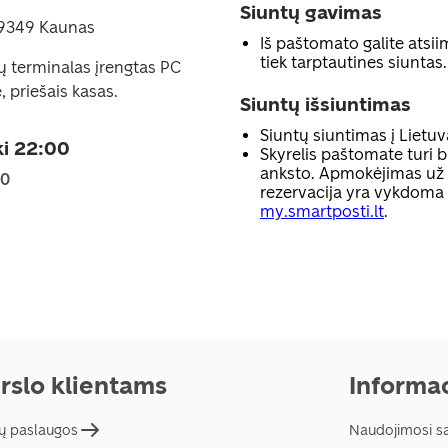
Siuntų gavimas
 49349 Kaunas
Iš paštomato galite atsiim
tiek tarptautines siuntas.
ų terminalas įrengtas PC
, priešais kasas.
Siuntų išsiuntimas
Siuntų siuntimas į Lietuv
ki 22:00
Skyrelis paštomate turi b
anksto. Apmokėjimas už p
00
rezervacija yra vykdoma
my.smartposti.lt
.
rslo klientams
Informac
ų paslaugos
Naudojimosi s