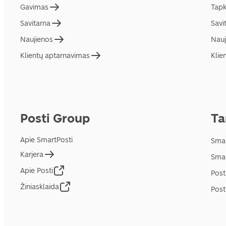
Gavimas
Tapk
Savitarna
Savi
Naujienos
Nauj
Klientų aptarnavimas
Klie
Posti Group
Ta
Apie SmartPosti
Smar
Karjera
Smar
Apie Posti
Post
Žiniasklaida
Post