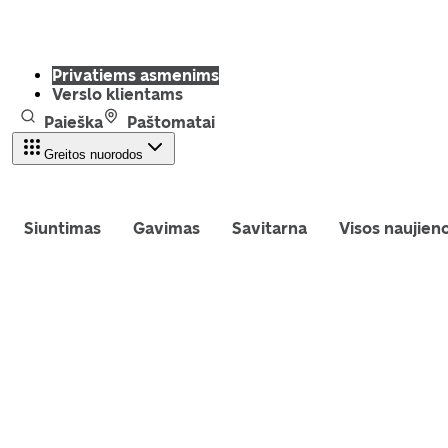
Privatiems asmenims
Verslo klientams
Paieška
Paštomatai
Greitos nuorodos
Siuntimas
Gavimas
Savitarna
Visos naujien