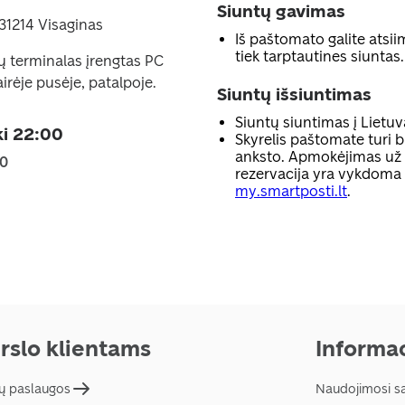
Siuntų gavimas
 31214 Visaginas
Iš paštomato galite atsiim
tiek tarptautines siuntas.
ų terminalas įrengtas PC
kairėje pusėje, patalpoje.
Siuntų išsiuntimas
Siuntų siuntimas į Lietuv
ki 22:00
Skyrelis paštomate turi b
anksto. Apmokėjimas už p
00
rezervacija yra vykdoma
my.smartposti.lt
.
rslo klientams
Informac
ų paslaugos
Naudojimosi s