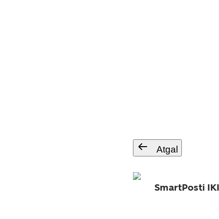
Atgal
SmartPosti IK