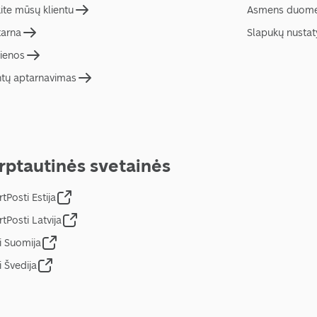
ite mūsų klientu
Asmens duome
tarna
Slapukų nusta
ienos
ntų aptarnavimas
rptautinės svetainės
tPosti Estija
tPosti Latvija
i Suomija
i Švedija