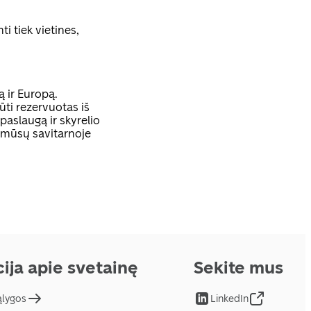
ti tiek vietines,
ą ir Europą.
ūti rezervuotas iš
aslaugą ir skyrelio
 mūsų savitarnoje
ija apie svetainę
Sekite mus
ąlygos
LinkedIn