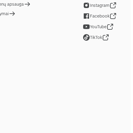
nų apsauga
Instagram
tymai
Facebook
YouTube
TikTok