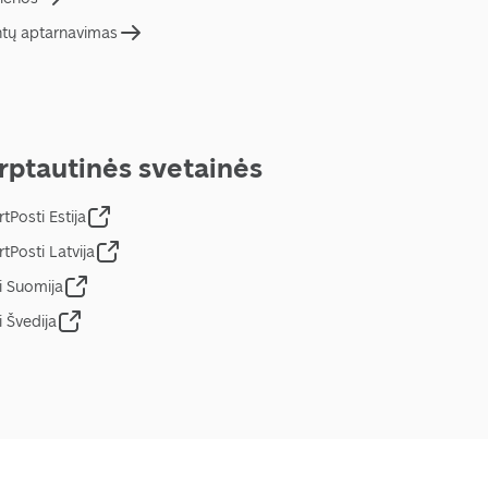
ntų aptarnavimas
rptautinės svetainės
tPosti Estija
tPosti Latvija
i Suomija
i Švedija