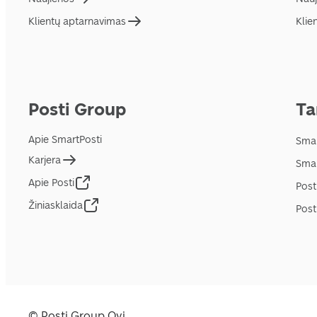
Klientų aptarnavimas
Klie
Posti Group
Ta
Apie SmartPosti
Smar
Karjera
Smar
Apie Posti
Post
Žiniasklaida
Post
© Posti Group Oyj