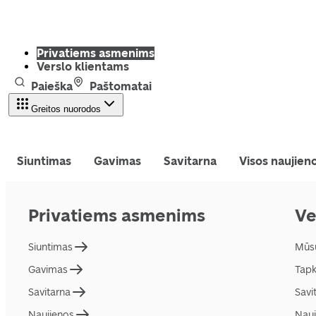
Privatiems asmenims
Verslo klientams
Paieška
Paštomatai
Greitos nuorodos
Siuntimas
Gavimas
Savitarna
Visos naujien
Privatiems asmenims
Ve
Siuntimas
Mūs
Gavimas
Tapk
Savitarna
Savi
Naujienos
Nauj