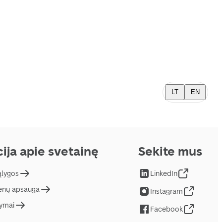
LT
EN
ija apie svetainę
Sekite mus
ąlygos
LinkedIn
nų apsauga
Instagram
tymai
Facebook