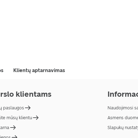
os
Klientų aptarnavimas
rslo klientams
Informac
ų paslaugos
Naudojimosi s
ite mūsų klientu
Asmens duome
tarna
Slapukų nusta
ienos