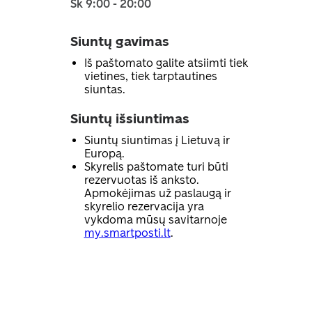
Sk 9:00 - 20:00
Siuntų gavimas
Iš paštomato galite atsiimti tiek
vietines, tiek tarptautines
siuntas.
Siuntų išsiuntimas
Siuntų siuntimas į Lietuvą ir
Europą.
Skyrelis paštomate turi būti
rezervuotas iš anksto.
Apmokėjimas už paslaugą ir
skyrelio rezervacija yra
vykdoma mūsų savitarnoje
my.smartposti.lt
.