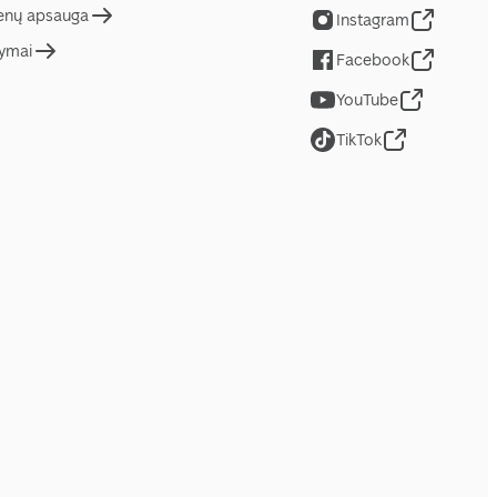
nų apsauga
Instagram
tymai
Facebook
YouTube
TikTok