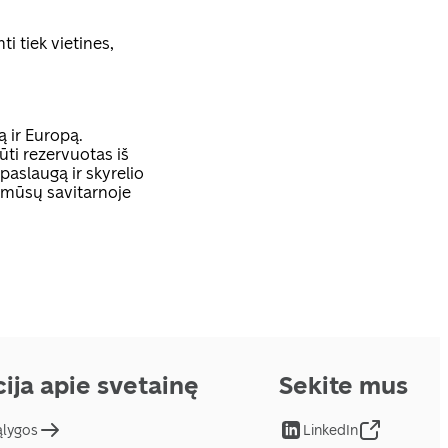
ti tiek vietines,
ą ir Europą.
ūti rezervuotas iš
aslaugą ir skyrelio
 mūsų savitarnoje
ija apie svetainę
Sekite mus
ąlygos
LinkedIn