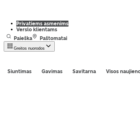
Privatiems asmenims
Verslo klientams
Paieška
Paštomatai
Greitos nuorodos
Siuntimas
Gavimas
Savitarna
Visos naujien