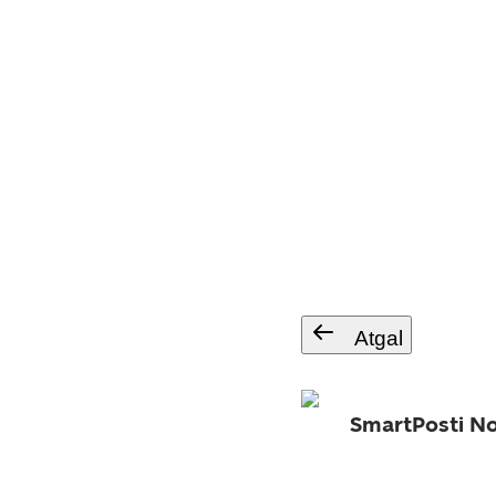
Atgal
SmartPosti No