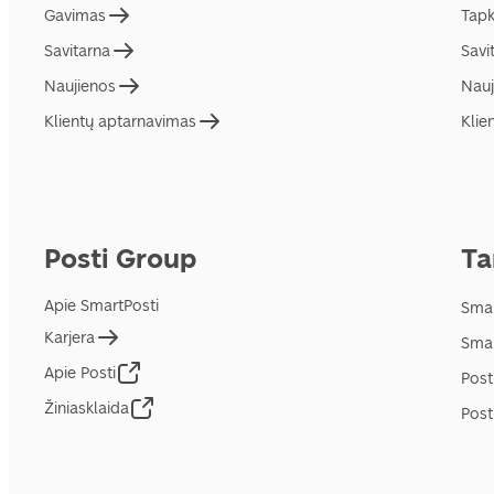
Gavimas
Tapk
Savitarna
Savi
Naujienos
Nauj
Klientų aptarnavimas
Klie
Posti Group
Ta
Apie SmartPosti
Smar
Karjera
Smar
Apie Posti
Post
Žiniasklaida
Post