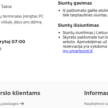
Siuntų gavimas
7 Šakiai
Iš paštomato galite atsiim
tiek tarptautines siuntas.
ų terminalas įrengtas PC
viduje, įėjus pro įėjimą
Siuntų išsiuntimas
Siuntų siuntimas į Lietuv
Skyrelis paštomate turi b
rytoj 07:00
anksto. Apmokėjimas už p
rezervacija yra vykdoma
0
my.smartposti.lt
.
rslo klientams
Informac
ų paslaugos
Naudojimosi s