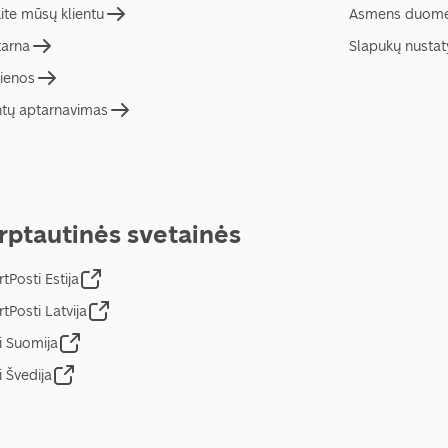
ite mūsų klientu
Asmens duome
tarna
Slapukų nusta
ienos
ntų aptarnavimas
rptautinės svetainės
tPosti Estija
tPosti Latvija
i Suomija
i Švedija