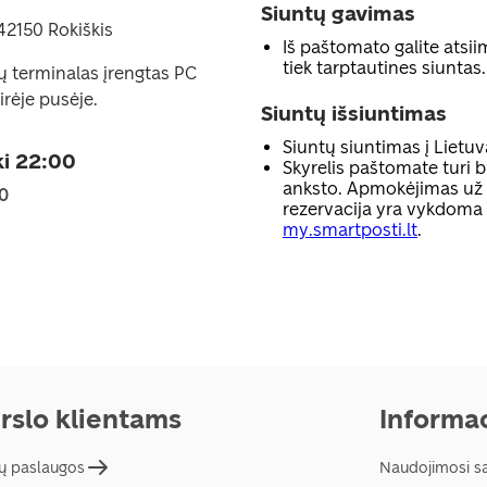
Siuntų gavimas
42150 Rokiškis
Iš paštomato galite atsiim
tiek tarptautines siuntas.
ų terminalas įrengtas PC
rėje pusėje.
Siuntų išsiuntimas
Siuntų siuntimas į Lietuv
ki 22:00
Skyrelis paštomate turi b
anksto. Apmokėjimas už p
00
rezervacija yra vykdoma
my.smartposti.lt
.
rslo klientams
Informac
ų paslaugos
Naudojimosi s