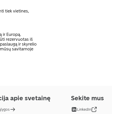
ti tiek vietines,
ą ir Europą.
ūti rezervuotas iš
aslaugą ir skyrelio
 mūsų savitarnoje
ija apie svetainę
Sekite mus
ąlygos
LinkedIn