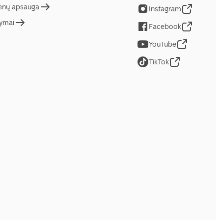
nų apsauga
Instagram
tymai
Facebook
YouTube
TikTok