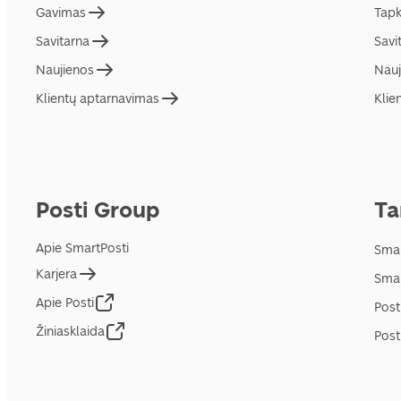
Gavimas
Tapk
Savitarna
Savi
Naujienos
Nauj
Klientų aptarnavimas
Klie
Posti Group
Ta
Apie SmartPosti
Smar
Karjera
Smar
Apie Posti
Post
Žiniasklaida
Post