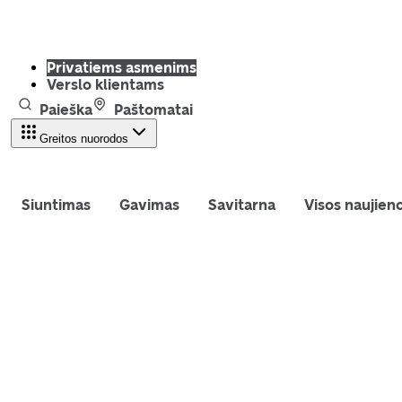
Privatiems asmenims
Verslo klientams
Paieška
Paštomatai
Greitos nuorodos
Siuntimas
Gavimas
Savitarna
Visos naujien