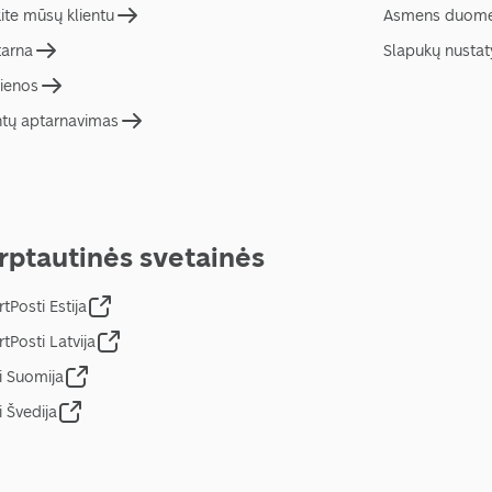
ite mūsų klientu
Asmens duome
tarna
Slapukų nusta
ienos
ntų aptarnavimas
rptautinės svetainės
tPosti Estija
tPosti Latvija
i Suomija
i Švedija