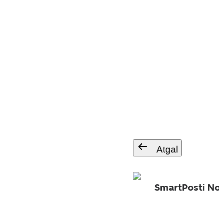
Atgal
SmartPosti No