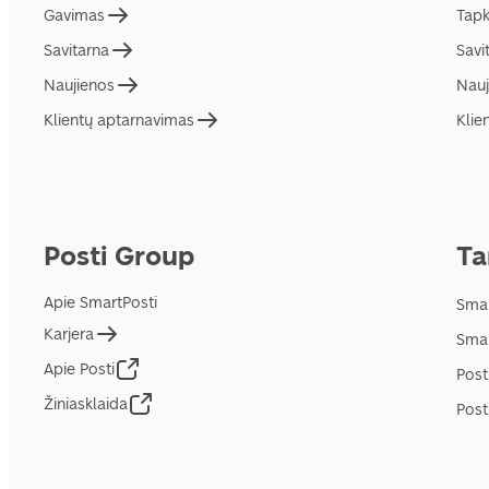
Gavimas
Tapk
Savitarna
Savi
Naujienos
Nauj
Klientų aptarnavimas
Klie
Posti Group
Ta
Apie SmartPosti
Smar
Karjera
Smar
Apie Posti
Post
Žiniasklaida
Post