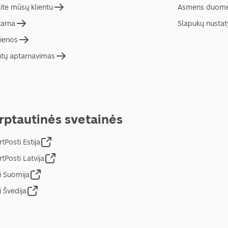
ite mūsų klientu
Asmens duome
tarna
Slapukų nusta
ienos
ntų aptarnavimas
rptautinės svetainės
tPosti Estija
tPosti Latvija
i Suomija
i Švedija