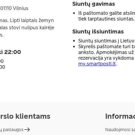
Siuntų gavimas
01110 Vilnius
Iš paštomato galite atsiim
tiek tarptautines siuntas.
mas. Lipti laiptais žemyn
alas stovi nulipus kairėje
Siuntų išsiuntimas
s.
Siuntų siuntimas į Lietuv
Skyrelis paštomate turi b
ki 22:00
anksto. Apmokėjimas už p
rezervacija yra vykdoma
00
my.smartposti.lt
.
:00
rslo klientams
Informac
ų paslaugos
Naudojimosi s