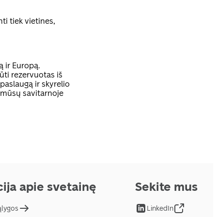
ti tiek vietines,
ą ir Europą.
ūti rezervuotas iš
aslaugą ir skyrelio
 mūsų savitarnoje
ija apie svetainę
Sekite mus
ąlygos
LinkedIn