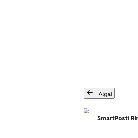
Atgal
SmartPosti Ri