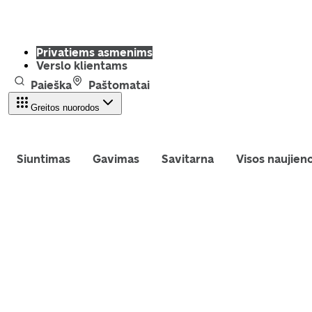
Privatiems asmenims
Verslo klientams
Paieška
Paštomatai
Greitos nuorodos
Siuntimas
Gavimas
Savitarna
Visos naujien