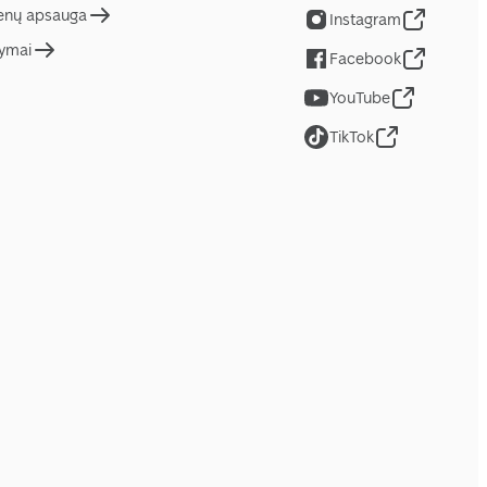
nų apsauga
Instagram
tymai
Facebook
YouTube
TikTok