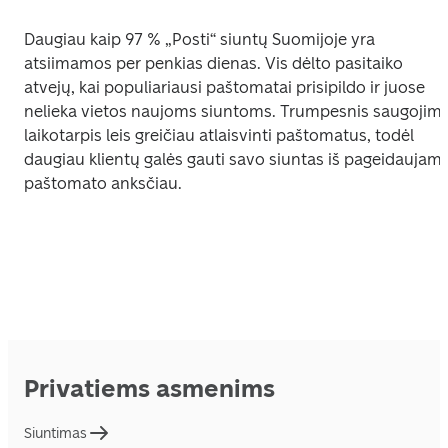
Daugiau kaip 97 % „Posti“ siuntų Suomijoje yra 
atsiimamos per penkias dienas. Vis dėlto pasitaiko 
atvejų, kai populiariausi paštomatai prisipildo ir juose 
nelieka vietos naujoms siuntoms. Trumpesnis saugojimo
laikotarpis leis greičiau atlaisvinti paštomatus, todėl 
daugiau klientų galės gauti savo siuntas iš pageidaujamo
paštomato anksčiau.
Privatiems asmenims
Siuntimas