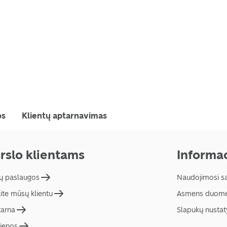
os
Klientų aptarnavimas
rslo klientams
Informac
ų paslaugos
Naudojimosi s
ite mūsų klientu
Asmens duome
tarna
Slapukų nusta
ienos