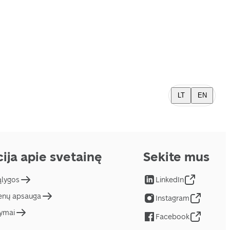
LT
EN
ija apie svetainę
Sekite mus
ąlygos
LinkedIn
nų apsauga
Instagram
tymai
Facebook