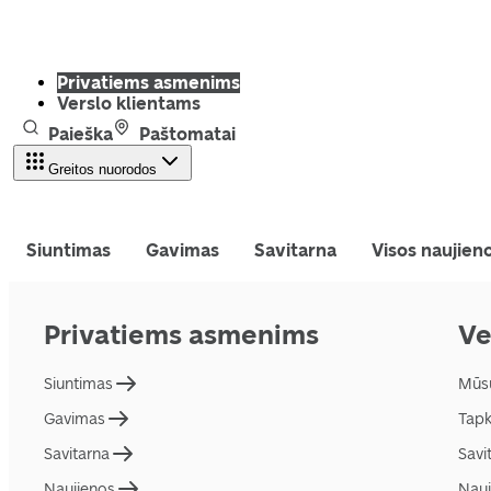
Privatiems asmenims
Verslo klientams
Paieška
Paštomatai
Greitos nuorodos
Siuntimas
Gavimas
Savitarna
Visos naujien
Privatiems asmenims
Ve
Siuntimas
Mūs
Gavimas
Tapk
Savitarna
Savi
Naujienos
Nauj