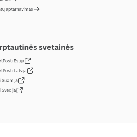
ntų aptarnavimas
rptautinės svetainės
tPosti Estija
tPosti Latvija
i Suomija
i Švedija