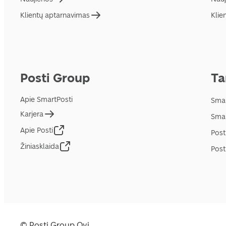
Klientų aptarnavimas
Klie
Posti Group
Ta
Apie SmartPosti
Smar
Karjera
Smar
Apie Posti
Post
Žiniasklaida
Post
© Posti Group Oyj