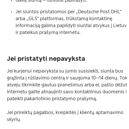
Gavę siuntą – turėsite pasirašyti.
Jei siuntos pristatomos per „Deutsche Post DHL“ 
arba „GLS“ platformas, trūkstamą kontaktinę 
informaciją galima papildyti siuntai atvykus į Lietuvą
ir pateikus prašymą internetu.
Jei pristatyti nepavyksta
Jei kurjeriui nepavyksta su jumis susisiekti, siunta bus 
grąžinta į rūšiavimo centrą ir saugoma 10–14 dienų. Toki
atveju tikrinkite gautus pranešimus arba el. pašto dėžutę.
Internetu galite atnaujinti savo kontaktinius duomenis ir 
pateikti pakartotinio pristatymo prašymą.
Jei prireiktų pagalbos, kreipkitės į klientų aptarnavimo 