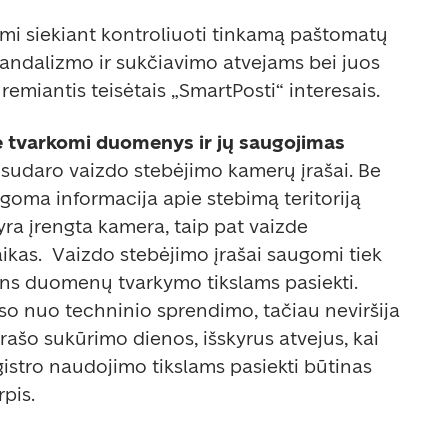
i siekiant kontroliuoti tinkamą paštomatų 
vandalizmo ir sukčiavimo atvejams bei juos 
emiantis teisėtais „SmartPosti“ interesais.  
e tvarkomi duomenys ir jų saugojimas 
 sudaro vaizdo stebėjimo kamerų įrašai. Be 
ugoma informacija apie stebimą teritoriją 
ra įrengta kamera, taip pat vaizde 
aikas.  Vaizdo stebėjimo įrašai saugomi tiek 
ens duomenų tvarkymo tikslams pasiekti. 
o nuo techninio sprendimo, tačiau neviršija 
rašo sukūrimo dienos, išskyrus atvejus, kai 
gistro naudojimo tikslams pasiekti būtinas 
pis. 
 