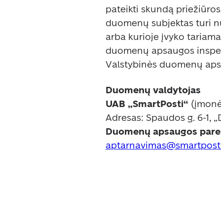
pateikti skundą priežiūros i
duomenų subjektas turi nu
arba kurioje įvyko tariam
duomenų apsaugos inspekci
Valstybinės duomenų apsa
Duomenų valdytojas 
UAB „SmartPosti“
 (įmonė
Duomenų apsaugos parei
aptarnavimas@smartpost