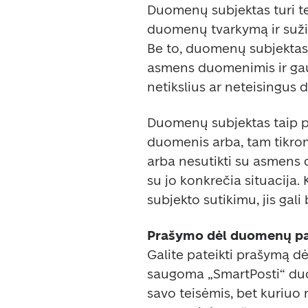
Duomenų subjektas turi te
duomenų tvarkymą ir sužin
Be to, duomenų subjektas t
asmens duomenimis ir gauti 
netikslius ar neteisingus 
Duomenų subjektas taip pat
duomenis arba, tam tikromi
arba nesutikti su asmens 
su jo konkrečia situacija
subjekto sutikimu, jis gali
Prašymo dėl duomenų pa
Galite pateikti prašymą dė
saugoma „SmartPosti“ duo
savo teisėmis, bet kuriuo m