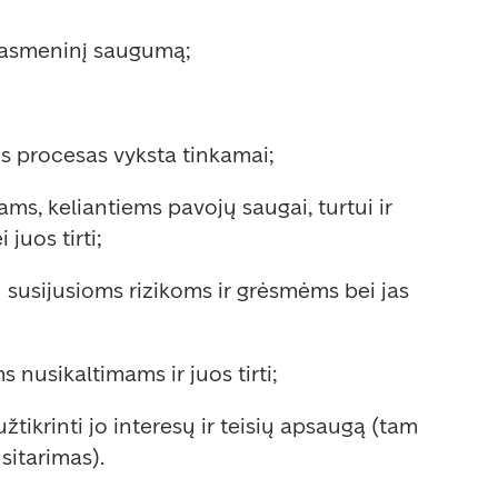
 asmeninį saugumą;  
os procesas vyksta tinkamai;  
ams, keliantiems pavojų saugai, turtui ir 
juos tirti;  
u susijusioms rizikoms ir grėsmėms bei jas 
s nusikaltimams ir juos tirti;  
ikrinti jo interesų ir teisių apsaugą (tam 
sitarimas).  