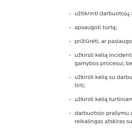
užtikrinti darbuotojų
apsaugoti turtą;  
prižiūrėti, ar paslaug
užkirsti kelią incident
gamybos procesui, bei 
užkirsti kelią su darb
tirti;  
užkirsti kelią turtiniam
darbuotojo prašymu užt
reikalingas atskiras su