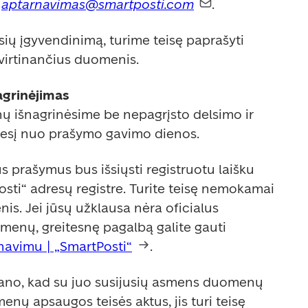
 
aptarnavimas@smartposti.com
.  
sių įgyvendinimą, turime teisę paprašyti 
virtinančius duomenis. 
rinėjimas  
 išnagrinėsime be nepagrįsto delsimo ir 
esį nuo prašymo gavimo dienos.  
s prašymus bus išsiųsti registruotu laišku 
sti“ adresų registre. Turite teisę nemokamai 
s. Jei jūsų užklausa nėra oficialus 
enų, greitesnę pagalbą galite gauti 
navimu | „SmartPosti“
.    
no, kad su juo susijusių asmens duomenų 
ų apsaugos teisės aktus, jis turi teisę 