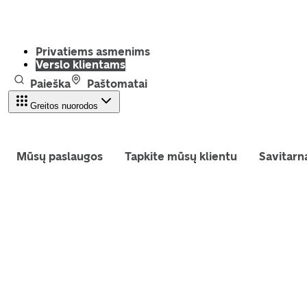
Privatiems asmenims
Verslo klientams
Paieška
Paštomatai
Greitos nuorodos
Mūsų paslaugos
Tapkite mūsų klientu
Savitarn