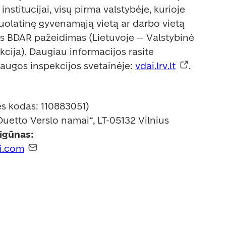
nstitucijai, visų pirma valstybėje, kurioje 
olatinę gyvenamąją vietą ar darbo vietą 
as BDAR pažeidimas (Lietuvoje – Valstybinė 
ja). Daugiau informacijos rasite 
ugos inspekcijos svetainėje: 
vdai.lrv.lt
.
s kodas: 110883051)  

gūnas:  
i.com