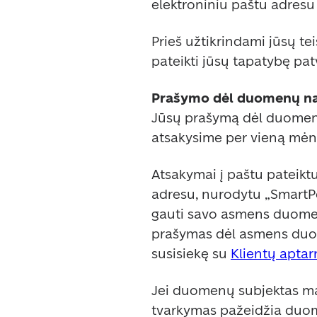
elektroniniu paštu adresu
Prieš užtikrindami jūsų tei
pateikti jūsų tapatybę pat
Prašymo dėl duomenų nag
Jūsų prašymą dėl duomenų
atsakysime per vieną mėn
Atsakymai į paštu pateiktu
adresu, nurodytu „SmartPo
gauti savo asmens duomeni
prašymas dėl asmens duom
susisiekę su 
Klientų aptar
Jei duomenų subjektas ma
tvarkymas pažeidžia duomen