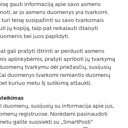
isę gauti informaciją apie savo asmens 
oti, ar jo asmens duomenys yra tvarkomi. 
uri teisę susipažinti su savo tvarkomais 
jų kopiją, taip pat reikalauti ištaisyti 
duomenis bei juos papildyti.  
 gali prašyti ištrinti ar perduoti asmens 
s aplinkybėmis, prašyti apriboti jų tvarkymą 
duomenų tvarkymu dėl priežasčių, susijusių 
. Kai duomenys tvarkomi remiantis duomenų 
 bet kuriuo metu šį sutikimą atšaukti. 
teikimas
l duomenų, susijusių su informacija apie jus, 
menų registruose. Norėdami pasinaudoti 
etu galite susisiekti su „SmartPosti“ 