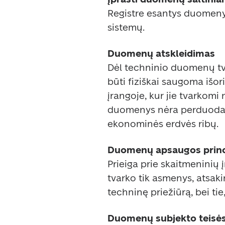
Registre esantys duomenys
sistemų.  
Duomenų atskleidimas 
Dėl techninio duomenų tv
būti fiziškai saugoma išori
įrangoje, kur jie tvarkomi
duomenys nėra perduodam
ekonominės erdvės ribų. 
Duomenų apsaugos princ
Prieiga prie skaitmeninių 
tvarko tik asmenys, atsaki
techninę priežiūrą, bei tie
Duomenų subjekto teisės