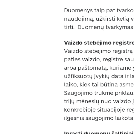
Duomenys taip pat tvarkom
naudojimą, užkirsti kelią 
tirti.  Duomenų tvarkymas r
Vaizdo stebėjimo registr
Vaizdo stebėjimo registrą
paties vaizdo, registre sa
arba paštomatą, kuriame y
užfiksuotų įvykių data ir l
laiko, kiek tai būtina asm
Saugojimo trukmė priklaus
trijų mėnesių nuo vaizdo į
konkrečioje situacijoje re
ilgesnis saugojimo laikotar
Įprasti duomenų šaltiniai