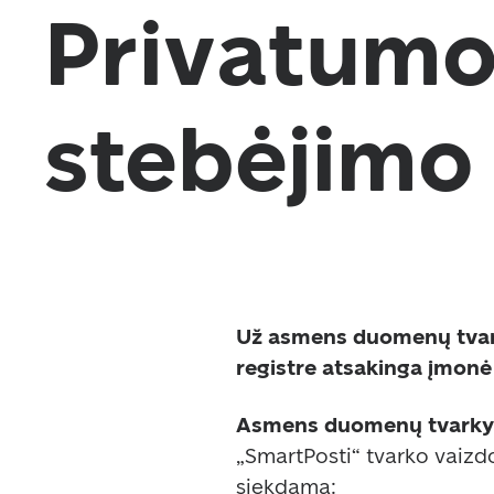
Privatumo 
stebėjimo
Už asmens duomenų tvar
registre atsakinga įmonė
„SmartPosti“ tvarko vaizd
siekdama:  