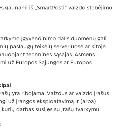
 gaunami iš „SmartPosti“ vaizdo stebėjimo 
arkymo įgyvendinimo dalis duomenų gali 
nių paslaugų teikėjų serveriuose ar kitoje 
 naudojant technines sąsajas. Asmens 
i už Europos Sąjungos ar Europos 
ipai 
įrašų yra ribojama. Vaizdus ar vaizdo įrašus 
ngi už įrangos eksploatavimą ir (arba) 
, kurių darbas susijęs su įrašų tvarkymu.  
 