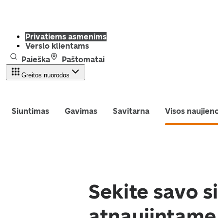
Privatiems asmenims
Verslo klientams
Paieška
Paštomatai
Greitos nuorodos
Siuntimas
Gavimas
Savitarna
Visos naujien
Sekite savo s
atnaujintame