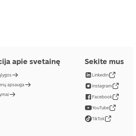
ija apie svetainę
Sekite mus
ąlygos
LinkedIn
nų apsauga
Instagram
tymai
Facebook
YouTube
TikTok