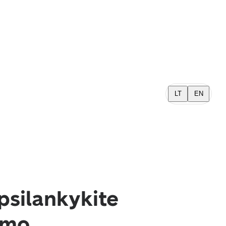
LT
EN
psilankykite
imo