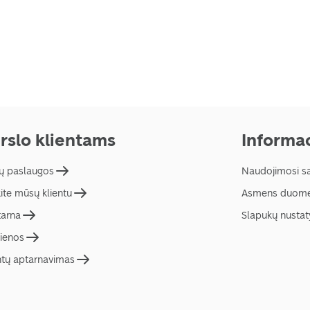
rslo klientams
Informac
ų paslaugos
Naudojimosi s
ite mūsų klientu
Asmens duome
tarna
Slapukų nusta
ienos
ntų aptarnavimas