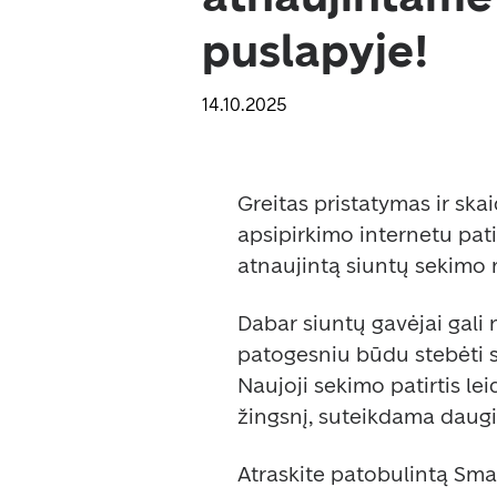
puslapyje!
14.10.2025
Greitas pristatymas ir ska
apsipirkimo internetu pati
atnaujintą siuntų sekimo 
Dabar siuntų gavėjai gali 
patogesniu būdu stebėti sa
Naujoji sekimo patirtis lei
žingsnį, suteikdama daugi
Atraskite patobulintą Sma