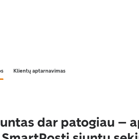
os
Klientų aptarnavimas
iuntas dar patogiau – a
 SmartPosti siuntų sek