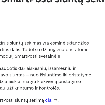
idrus siuntų sekimas yra esminė sklandžios 
rties dalis. Todėl su džiaugsmu pristatome 
modulį SmartPosti svetainėje!
naudotis dar aiškesniu, išsamesniu ir 
vo siuntas – nuo išsiuntimo iki pristatymo. 
džia aiškiai matyti kiekvieną pristatymo 
au užtikrintumo ir kontrolės.
rtPosti siuntų sekimą 
čia
.