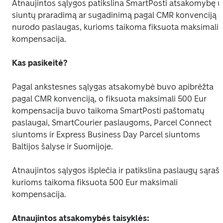
Atnaujintos sąlygos patikslina SmartPosti atsakomybę už
siuntų praradimą ar sugadinimą pagal CMR konvenciją ir
nurodo paslaugas, kurioms taikoma fiksuota maksimali 
kompensacija.
Kas pasikeitė?
Pagal ankstesnes sąlygas atsakomybė buvo apibrėžta 
pagal CMR konvenciją, o fiksuota maksimali 500 Eur 
kompensacija buvo taikoma SmartPosti paštomatų 
paslaugai, SmartCourier paslaugoms, Parcel Connect 
siuntoms ir Express Business Day Parcel siuntoms 
Baltijos šalyse ir Suomijoje.
Atnaujintos sąlygos išplečia ir patikslina paslaugų sąrašą,
kurioms taikoma fiksuota 500 Eur maksimali 
kompensacija.
Atnaujintos atsakomybės taisyklės: