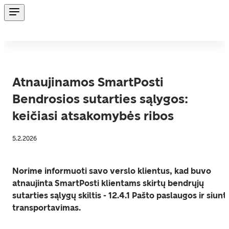
Atnaujinamos SmartPosti
Bendrosios sutarties sąlygos:
keičiasi atsakomybės ribos
5.2.2026
Norime informuoti savo verslo klientus, kad buvo 
atnaujinta SmartPosti
klientams skirtų bendrųjų 
sutarties sąlygų skiltis - 12.4.1 Pašto paslaugos ir siuntų
transportavimas.