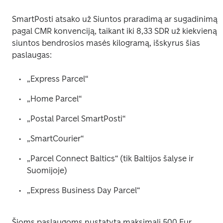
SmartPosti atsako už Siuntos praradimą ar sugadinimą 
pagal CMR konvenciją, taikant iki 8,33 SDR už kiekvieną 
siuntos bendrosios masės kilogramą, išskyrus šias 
paslaugas:
„Express Parcel“
„Home Parcel“
„Postal Parcel SmartPosti“
„SmartCourier“
„Parcel Connect Baltics“ (tik Baltijos šalyse ir 
Suomijoje)
„Express Business Day Parcel“ 
Šioms paslaugoms nustatyta maksimali 500 Eur 