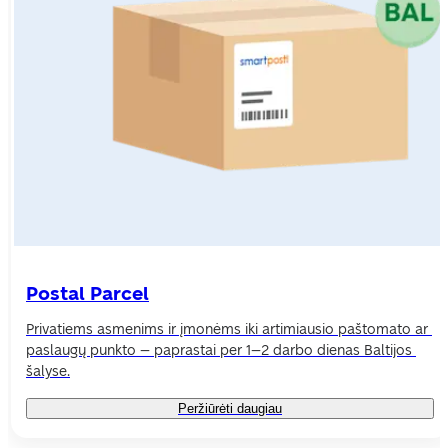
Postal Parcel
Privatiems asmenims ir įmonėms iki artimiausio paštomato ar 
paslaugų punkto – paprastai per 1–2 darbo dienas Baltijos 
šalyse.
Peržiūrėti daugiau