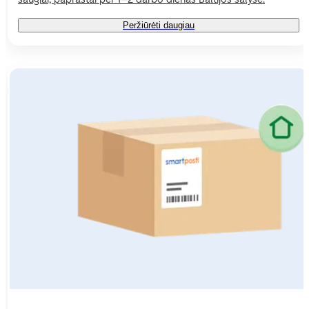
Peržiūrėti daugiau