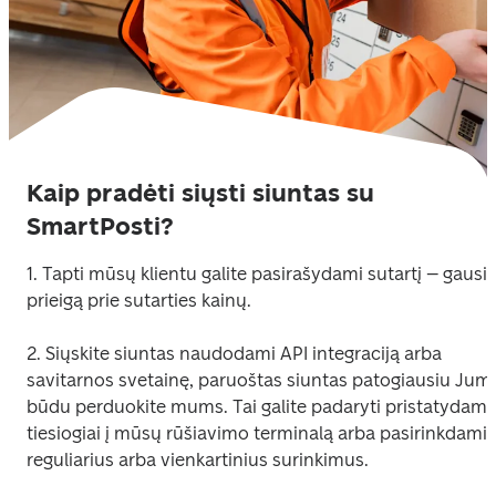
Kaip pradėti siųsti siuntas su
SmartPosti?
1. T
apti mūsų klientu galite pasirašydami sutartį – gausite
prieigą prie sutarties kainų. 
2. Siųskite siuntas naudodami API integraciją arba 
savitarnos svetainę, paruoštas siuntas patogiausiu Jums
būdu perduokite mums. Tai galite padaryti pristatydami 
tiesiogiai į mūsų rūšiavimo terminalą arba pasirinkdami 
reguliarius arba vienkartinius surinkimus.