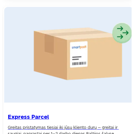
Express Parcel
Greitas pristatymas tiesiai iki jūsų kliento durų – greitai ir 
saugiai, paprastai per 1–2 darbo dienas Baltijos šalyse.